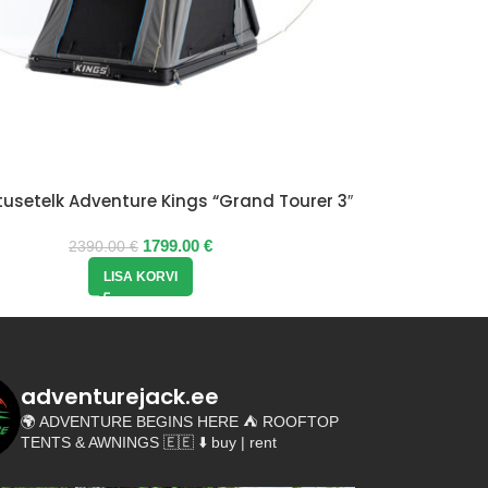
usetelk Adventure Kings “Grand Tourer 3″
1799.00
€
2390.00
€
LISA KORVI
adventurejack.ee
🌍 ADVENTURE BEGINS HERE
⛺️ ROOFTOP
TENTS & AWNINGS 🇪🇪
⬇️ buy | rent