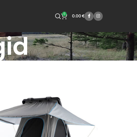
0
0.00
€
gid