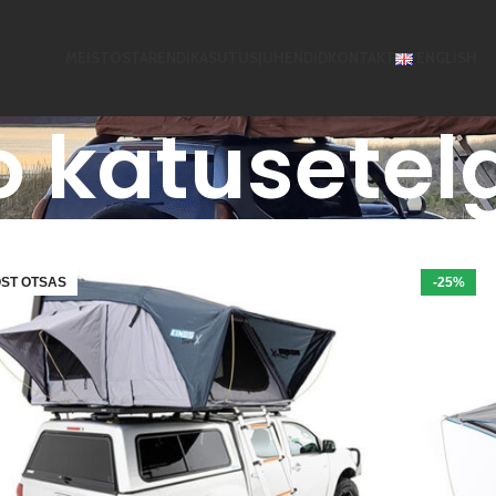
MEIST
OSTA
RENDI
KASUTUSJUHENDID
KONTAKT
ENGLISH
o katusetel
ST OTSAS
-25%