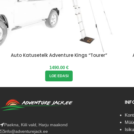
Auto Katusetelk Adventure Kings “Tourer”
1490.00
€
LOE EDASI
IN
Kont
Müüg
Paekna, Kiili vald, Harju maakond
Isik
info@adventurejack.ee