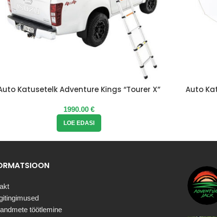
Auto Katusetelk Adventure Kings “Tourer X”
Auto Kat
1990.00
€
LOE EDASI
FORMATSIOON
akt
itingimused
uandmete töötlemine