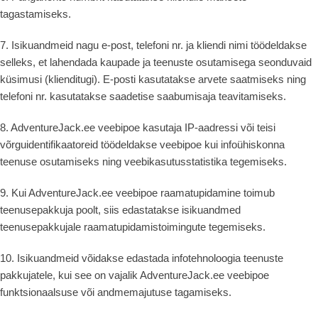
tagastamiseks.
7. Isikuandmeid nagu e-post, telefoni nr. ja kliendi nimi töödeldakse
selleks, et lahendada kaupade ja teenuste osutamisega seonduvaid
küsimusi (klienditugi). E-posti kasutatakse arvete saatmiseks ning
telefoni nr. kasutatakse saadetise saabumisaja teavitamiseks.
8. AdventureJack.ee veebipoe kasutaja IP-aadressi või teisi
võrguidentifikaatoreid töödeldakse veebipoe kui infoühiskonna
teenuse osutamiseks ning veebikasutusstatistika tegemiseks.
9. Kui AdventureJack.ee veebipoe raamatupidamine toimub
teenusepakkuja poolt, siis edastatakse isikuandmed
teenusepakkujale raamatupidamistoimingute tegemiseks.
10. Isikuandmeid võidakse edastada infotehnoloogia teenuste
pakkujatele, kui see on vajalik AdventureJack.ee veebipoe
funktsionaalsuse või andmemajutuse tagamiseks.