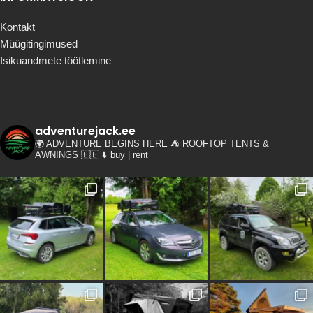
Kontakt
Müügitingimused
Isikuandmete töötlemine
adventurejack.ee
🌍 ADVENTURE BEGINS HERE
⛺️ ROOFTOP TENTS &
AWNINGS 🇪🇪
⬇️ buy | rent