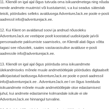
11. Kliendil on igal ajal õigus tutvuda oma isikuandmetega ning nõuda
nende andmete muutmist või kustutamist, v.a kui seadus sätestab
teisiti, pöördudes selleks avaldusega AdventureJack.ee poole e-posti
aadressil info@adventurejack.ee.
12. Kui Klient on avaldanud soovi ja andnud nõusoleku
AdventureJack.ee veebipoe poolt koostatud uudiskirjade ja/või
personaalsete pakkumiste saamiseks, on Kliendil alati õigus võtta
tagasi see nõusolek, saates vastavasisulise avalduse e-posti
aadressile info@adventurejack.ee.
13. Kliendil on igal ajal õigus pöörduda oma isikuandmete
ülekandmiseks mõnele muule andmetöötlejale pöördudes digitaalselt
allkirjastatud taotlusega AdventureJack.ee poole e-posti aadressil
info@adventurejack.ee . AdventureJack.ee-l on õigus keelduda
isikuandmete mõnele muule andmetöötlejale otse edastamisest
juhul, kui andmete edastamine kolmandale isikule ei ole
AdventureJack.ee hinnangul turvaline.