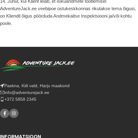
14. Juhul, kui Klient leiab, et isikuandmete töötlemisel
AdventureJack.ee veebipoe ostukeskkonnas rikutakse tema õigusi,
on Kliendil õigus pöörduda Andmekaitse Inspektsiooni ja/või kohtu
poole.
Paekna, Kiili vald, Harju maakond
info@adventurejack.ee
+372 5858 2345
INFORMATSIOON