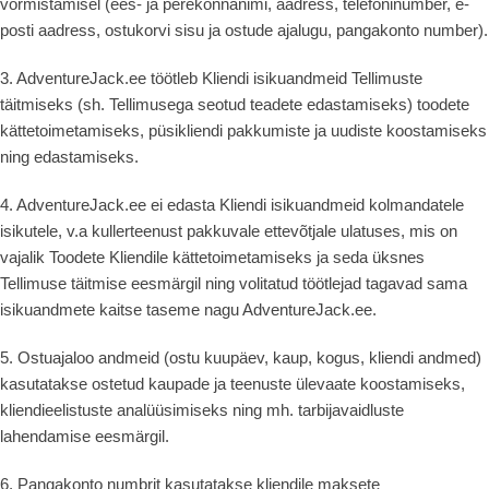
vormistamisel (ees- ja perekonnanimi, aadress, telefoninumber, e-
posti aadress, ostukorvi sisu ja ostude ajalugu, pangakonto number).
3. AdventureJack.ee töötleb Kliendi isikuandmeid Tellimuste
täitmiseks (sh. Tellimusega seotud teadete edastamiseks) toodete
kättetoimetamiseks, püsikliendi pakkumiste ja uudiste koostamiseks
ning edastamiseks.
4. AdventureJack.ee ei edasta Kliendi isikuandmeid kolmandatele
isikutele, v.a kullerteenust pakkuvale ettevõtjale ulatuses, mis on
vajalik Toodete Kliendile kättetoimetamiseks ja seda üksnes
Tellimuse täitmise eesmärgil ning volitatud töötlejad tagavad sama
isikuandmete kaitse taseme nagu AdventureJack.ee.
5. Ostuajaloo andmeid (ostu kuupäev, kaup, kogus, kliendi andmed)
kasutatakse ostetud kaupade ja teenuste ülevaate koostamiseks,
kliendieelistuste analüüsimiseks ning mh. tarbijavaidluste
lahendamise eesmärgil.
6. Pangakonto numbrit kasutatakse kliendile maksete