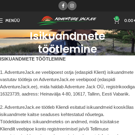
0
MENÜÜ
0.00
Isikuandmete
töötlemine
ISIKUANDMETE TÖÖTLEMINE
1. AdventureJack.ee veebipoest ostja (edaspidi Klient) isikuandmete
vastutav töötleja on AdventureJack.ee veebipood (edaspidi
AdventureJack.ee), mida haldab Adventure Jack OÜ, registrikoodiga
16323739, aadress: Heinavälja 4-80, 10617, Tallinn, Eesti Vabariik.
2. AdventureJack.ee töötleb Kliendi esitatud isikuandmeid kooskõlas
isikuandmete kaitse seaduses kehtestatud nõuetega.
Töödeldavateks isikuandmeteks on andmed, mida küsitakse
Kliendilt veebipoe konto registreerimisel ja/või Tellimuse